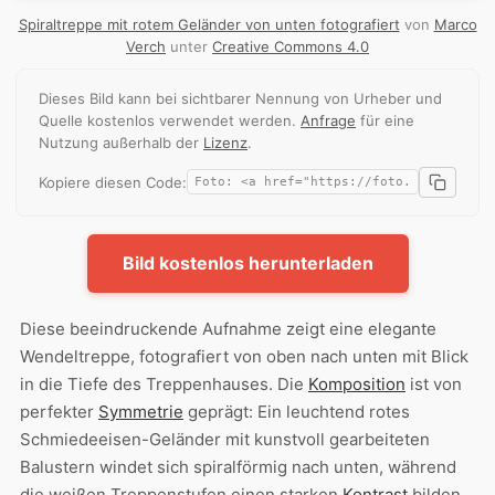
Spiraltreppe mit rotem Geländer von unten fotografiert
von
Marco
Verch
unter
Creative Commons 4.0
Dieses Bild kann bei sichtbarer Nennung von Urheber und
Quelle kostenlos verwendet werden.
Anfrage
für eine
Nutzung außerhalb der
Lizenz
.
Kopiere diesen Code:
Bild kostenlos herunterladen
Diese beeindruckende Aufnahme zeigt eine elegante
Wendeltreppe, fotografiert von oben nach unten mit Blick
in die Tiefe des Treppenhauses. Die
Komposition
ist von
perfekter
Symmetrie
geprägt: Ein leuchtend rotes
Schmiedeeisen-Geländer mit kunstvoll gearbeiteten
Balustern windet sich spiralförmig nach unten, während
die weißen Treppenstufen einen starken
Kontrast
bilden.