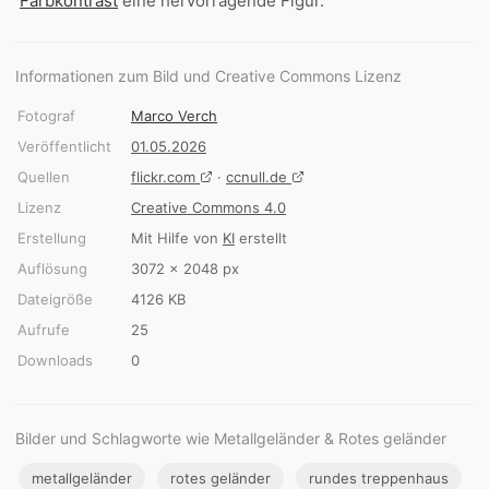
Farbkontrast
eine hervorragende Figur.
Informationen zum Bild und Creative Commons Lizenz
Fotograf
Marco Verch
Veröffentlicht
01.05.2026
Quellen
flickr.com
·
ccnull.de
Lizenz
Creative Commons 4.0
Erstellung
Mit Hilfe von
KI
erstellt
Auflösung
3072 × 2048 px
Dateigröße
4126 KB
Aufrufe
25
Downloads
0
Bilder und Schlagworte wie Metallgeländer & Rotes geländer
metallgeländer
rotes geländer
rundes treppenhaus