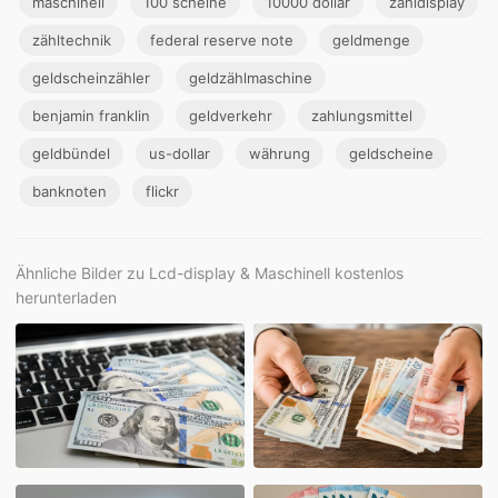
maschinell
100 scheine
10000 dollar
zähldisplay
zähltechnik
federal reserve note
geldmenge
geldscheinzähler
geldzählmaschine
benjamin franklin
geldverkehr
zahlungsmittel
geldbündel
us-dollar
währung
geldscheine
banknoten
flickr
Ähnliche Bilder zu Lcd-display & Maschinell kostenlos
herunterladen