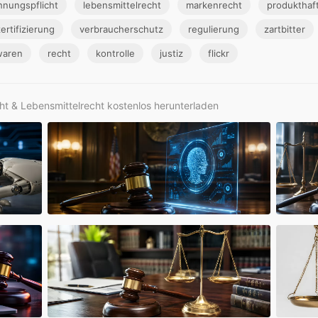
hnungspflicht
lebensmittelrecht
markenrecht
produkthaf
ertifizierung
verbraucherschutz
regulierung
zartbitter
waren
recht
kontrolle
justiz
flickr
ht & Lebensmittelrecht kostenlos herunterladen