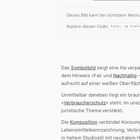
Dieses Bild kann bei sichtbarer Ne
Kopiere diesen Code:
Das
Symbolbild
zeigt eine lila verp
dem Hinweis «Fair und
Nachhaltig
–
aufrecht auf einer weißen Oberfläc
Unmittelbar daneben liegt ein bra
«
Verbraucherschutz
» steht. Im un
juristische Thema verstärkt.
Die
Komposition
verbindet Konsumgü
Lebensmittelkennzeichnung, Verbrau
in hellem Studiostil mit neutralem 