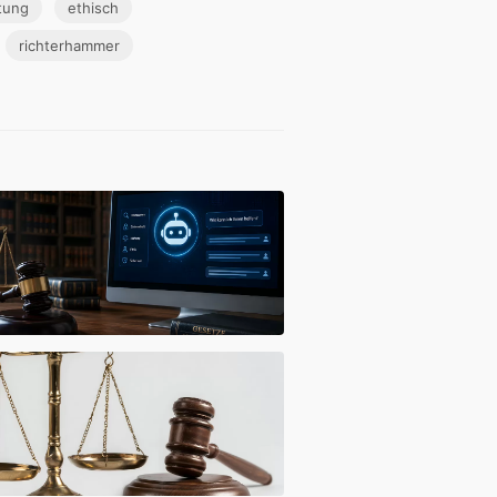
tung
ethisch
richterhammer