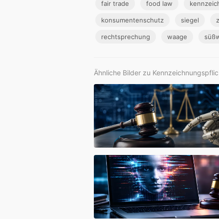
fair trade
food law
kennzeic
konsumentenschutz
siegel
z
rechtsprechung
waage
süß
Ähnliche Bilder zu Kennzeichnungspflic