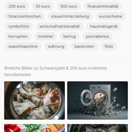
200 euro
50 euro
500 euro
finanzkriminalität
finanzverbrechen
steuerhinterziehung
euroscheine
symbolfoto
wirtschaftskriminalität
haushaltsgerät
korruption
trommel
betrug
journalismus
waschmaschine
währung
banknoten
flickr
Ähnliche Bilder zu Schwarzgeld & 200 euro kostenlos
herunterladen