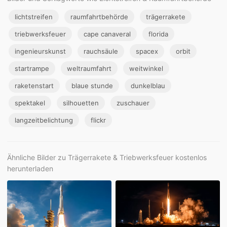
lichtstreifen
raumfahrtbehörde
trägerrakete
triebwerksfeuer
cape canaveral
florida
ingenieurskunst
rauchsäule
spacex
orbit
startrampe
weltraumfahrt
weitwinkel
raketenstart
blaue stunde
dunkelblau
spektakel
silhouetten
zuschauer
langzeitbelichtung
flickr
Ähnliche Bilder zu Trägerrakete & Triebwerksfeuer kostenlos
herunterladen