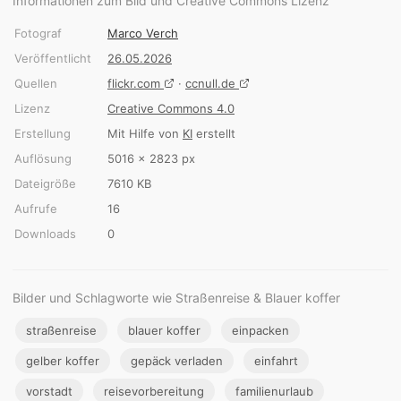
Informationen zum Bild und Creative Commons Lizenz
Fotograf
Marco Verch
Veröffentlicht
26.05.2026
Quellen
flickr.com
·
ccnull.de
Lizenz
Creative Commons 4.0
Erstellung
Mit Hilfe von
KI
erstellt
Auflösung
5016 × 2823 px
Dateigröße
7610 KB
Aufrufe
16
Downloads
0
Bilder und Schlagworte wie Straßenreise & Blauer koffer
straßenreise
blauer koffer
einpacken
gelber koffer
gepäck verladen
einfahrt
vorstadt
reisevorbereitung
familienurlaub