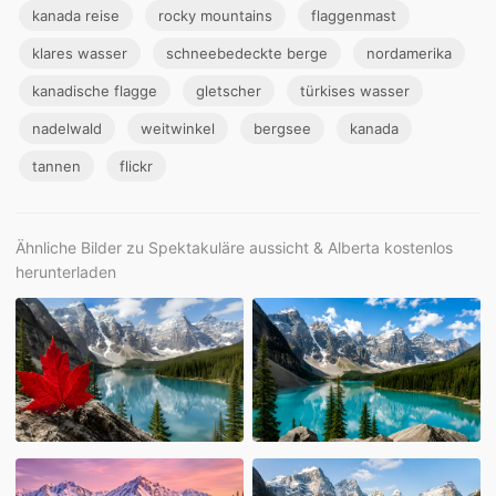
kanada reise
rocky mountains
flaggenmast
klares wasser
schneebedeckte berge
nordamerika
kanadische flagge
gletscher
türkises wasser
nadelwald
weitwinkel
bergsee
kanada
tannen
flickr
Ähnliche Bilder zu Spektakuläre aussicht & Alberta kostenlos
herunterladen