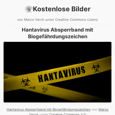
Kostenlose Bilder
von Marco Verch unter Creative-Commons-Lizenz
Hantavirus Absperrband mit
Biogefährdungszeichen
Hantavirus Absperrband mit Biogefährdungszeichen
von
Marco
Verch
unter
Creative Commons 4.0