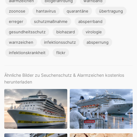
alarmzeichen
biogefährdung
warnband
zoonose
hantavirus
quarantäne
übertragung
erreger
schutzmaßnahme
absperrband
gesundheitsschutz
biohazard
virologie
warnzeichen
infektionsschutz
absperrung
infektionskrankheit
flickr
Ähnliche Bilder zu Seuchenschutz & Alarmzeichen kostenlos
herunterladen