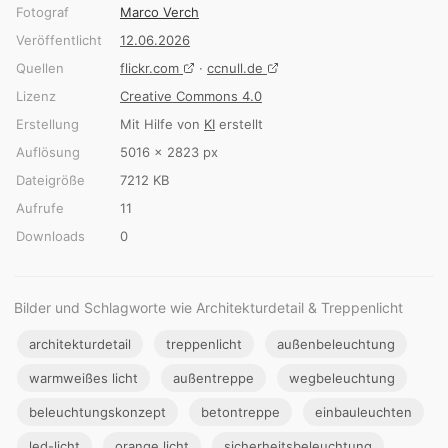
Fotograf
Marco Verch
Veröffentlicht
12.06.2026
Quellen
flickr.com
·
ccnull.de
Lizenz
Creative Commons 4.0
Erstellung
Mit Hilfe von
KI
erstellt
Auflösung
5016 × 2823 px
Dateigröße
7212 KB
Aufrufe
11
Downloads
0
Bilder und Schlagworte wie Architekturdetail & Treppenlicht
architekturdetail
treppenlicht
außenbeleuchtung
warmweißes licht
außentreppe
wegbeleuchtung
beleuchtungskonzept
betontreppe
einbauleuchten
led-licht
orange licht
sicherheitsbeleuchtung