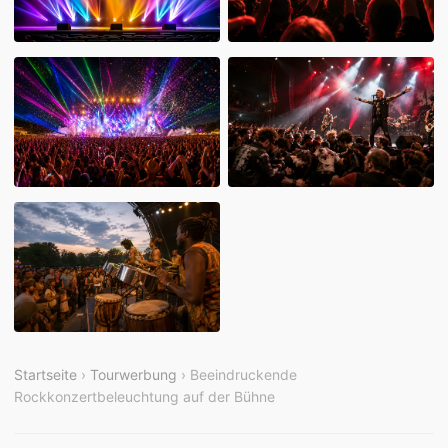
Startseite
›
Tourwerbung
› Beeindruckende
Rockkonzertbeleuchtung auf der Bühne