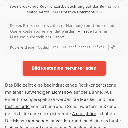
Beeindruckende Rockkonzertbeleuchtung auf der Bühne
von
Marco Verch
unter
Creative Commons 2.0
Dieses Bild kann bei sichtbarer Nennung von Urheber und
Quelle kostenlos verwendet werden.
Anfrage
für eine
Nutzung außerhalb der
Lizenz
.
Kopiere diesen Code:
Bild kostenlos herunterladen
Das Bild zeigt eine beeindruckende Rockkonzertszene
mit einer aufwendigen
Lichtshow
auf der Bühne. Aus
einer Froschperspektive werden die
Musiker
und ihre
Instrumente
von farbenfrohen Scheinwerfern in Szene
gesetzt, die eine elektrisierende
Atmosphäre
schaffen.
Die
Menschenmenge
im
Vordergrund
taucht in das bunte
Lichtspiel
ein und verleiht dem Bild eine lebendige,