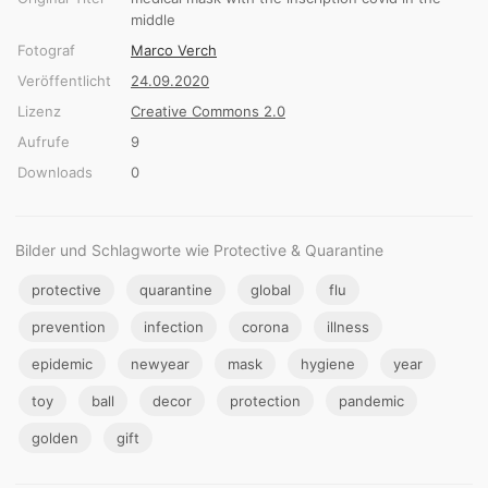
middle
Fotograf
Marco Verch
Veröffentlicht
24.09.2020
Lizenz
Creative Commons 2.0
Aufrufe
9
Downloads
0
Bilder und Schlagworte wie Protective & Quarantine
protective
quarantine
global
flu
prevention
infection
corona
illness
epidemic
newyear
mask
hygiene
year
toy
ball
decor
protection
pandemic
golden
gift