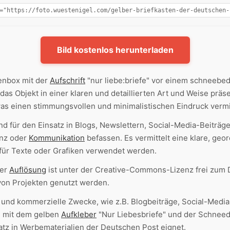
Bild kostenlos herunterladen
tenbox mit der
Aufschrift
"nur liebe:briefe" vor einem schneebe
e das Objekt in einer klaren und detaillierten Art und Weise präs
as einen stimmungsvollen und minimalistischen Eindruck vermit
nd für den Einsatz in Blogs, Newslettern, Social-Media-Beiträg
enz oder
Kommunikation
befassen. Es vermittelt eine klare, geo
für Texte oder Grafiken verwendet werden.
her
Auflösung
ist unter der Creative-Commons-Lizenz frei zum 
von Projekten genutzt werden.
e und kommerzielle Zwecke, wie z.B. Blogbeiträge, Social-Medi
n mit dem gelben
Aufkleber
"Nur Liebesbriefe" und der Schneed
satz in Werbematerialien der Deutschen Post eignet.