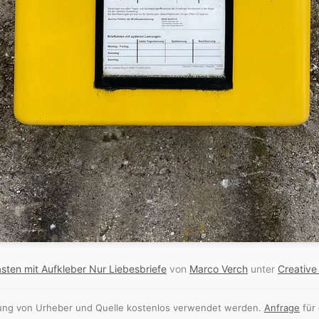
asten mit Aufkleber Nur Liebesbriefe
von
Marco Verch
unter
Creativ
nnung von Urheber und Quelle kostenlos verwendet werden.
Anfrage
für