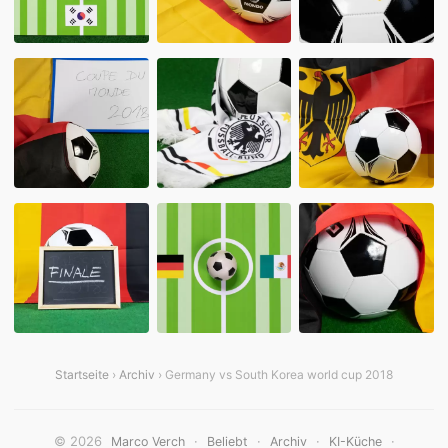
Startseite
›
Archiv
› Germany vs South Korea world cup 2018
© 2026
·
·
·
·
Marco Verch
Beliebt
Archiv
KI-Küche