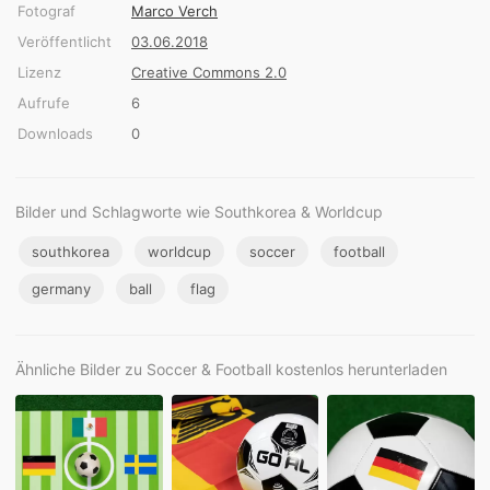
Fotograf
Marco Verch
Veröffentlicht
03.06.2018
Lizenz
Creative Commons 2.0
Aufrufe
6
Downloads
0
Bilder und Schlagworte wie Southkorea & Worldcup
southkorea
worldcup
soccer
football
germany
ball
flag
Ähnliche Bilder zu Soccer & Football kostenlos herunterladen