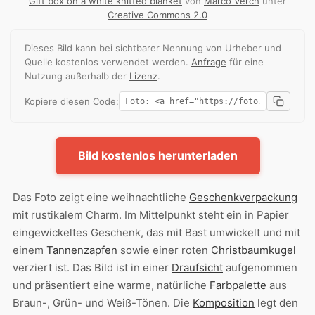
Gift box on a white knitted blanket
von
Marco Verch
unter
Creative Commons 2.0
Dieses Bild kann bei sichtbarer Nennung von Urheber und
Quelle kostenlos verwendet werden.
Anfrage
für eine
Nutzung außerhalb der
Lizenz
.
Kopiere diesen Code:
Bild kostenlos herunterladen
Das Foto zeigt eine weihnachtliche
Geschenkverpackung
mit rustikalem Charm. Im Mittelpunkt steht ein in Papier
eingewickeltes Geschenk, das mit Bast umwickelt und mit
einem
Tannenzapfen
sowie einer roten
Christbaumkugel
verziert ist. Das Bild ist in einer
Draufsicht
aufgenommen
und präsentiert eine warme, natürliche
Farbpalette
aus
Braun-, Grün- und Weiß-Tönen. Die
Komposition
legt den