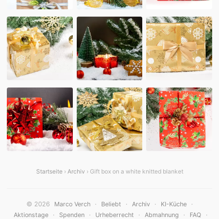
Startseite
›
Archiv
› Gift box on a white knitted blanket
© 2026
·
·
·
·
Marco Verch
Beliebt
Archiv
KI-Küche
·
·
·
·
·
Aktionstage
Spenden
Urheberrecht
Abmahnung
FAQ