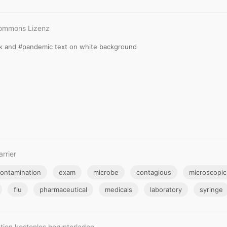
Commons Lizenz
k and #pandemic text on white background
rrier
ontamination
exam
microbe
contagious
microscopic
flu
pharmaceutical
medicals
laboratory
syringe
tion kostenlos herunterladen