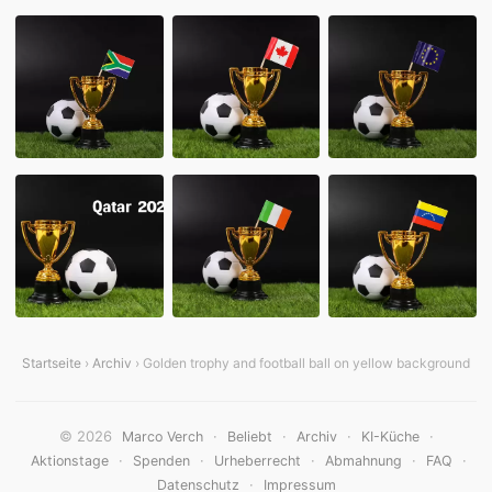
Startseite
›
Archiv
› Golden trophy and football ball on yellow background
© 2026
·
·
·
·
Marco Verch
Beliebt
Archiv
KI-Küche
·
·
·
·
·
Aktionstage
Spenden
Urheberrecht
Abmahnung
FAQ
·
Datenschutz
Impressum