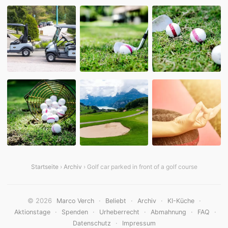
Startseite
›
Archiv
› Golf car parked in front of a golf course
© 2026
·
·
·
·
Marco Verch
Beliebt
Archiv
KI-Küche
·
·
·
·
·
Aktionstage
Spenden
Urheberrecht
Abmahnung
FAQ
·
Datenschutz
Impressum