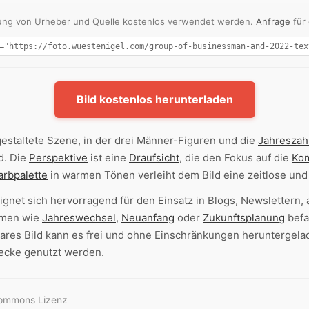
nnung von Urheber und Quelle kostenlos verwendet werden.
Anfrage
für
Bild kostenlos herunterladen
gestaltete Szene, in der drei Männer-Figuren und die
Jahreszah
d. Die
Perspektive
ist eine
Draufsicht
, die den Fokus auf die
Kom
arbpalette
in warmen Tönen verleiht dem Bild eine zeitlose und 
ignet sich hervorragend für den Einsatz in Blogs, Newslettern,
emen wie
Jahreswechsel
,
Neuanfang
oder
Zukunftsplanung
befa
es Bild kann es frei und ohne Einschränkungen heruntergela
ecke genutzt werden.
Commons Lizenz