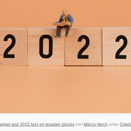
ssman and 2022 text on wooden blocks
von
Marco Verch
unter
Creat