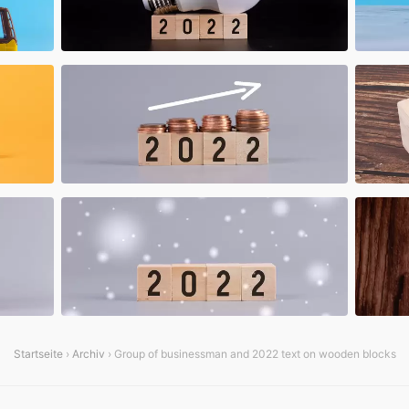
Startseite
›
Archiv
› Group of businessman and 2022 text on wooden blocks