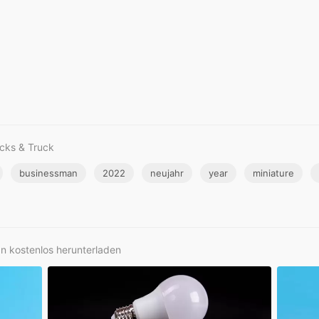
cks & Truck
businessman
2022
neujahr
year
miniature
an kostenlos herunterladen