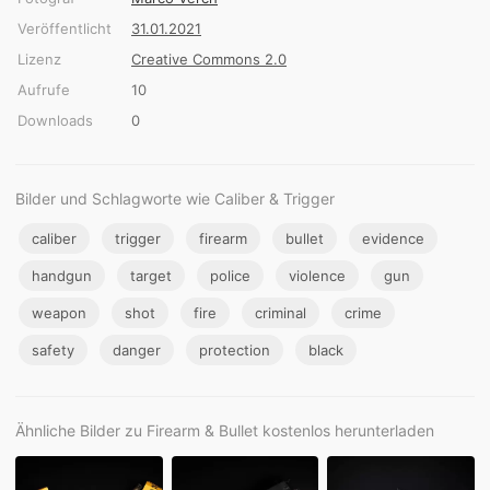
Veröffentlicht
31.01.2021
Lizenz
Creative Commons 2.0
Aufrufe
10
Downloads
0
Bilder und Schlagworte wie Caliber & Trigger
caliber
trigger
firearm
bullet
evidence
handgun
target
police
violence
gun
weapon
shot
fire
criminal
crime
safety
danger
protection
black
Ähnliche Bilder zu Firearm & Bullet kostenlos herunterladen