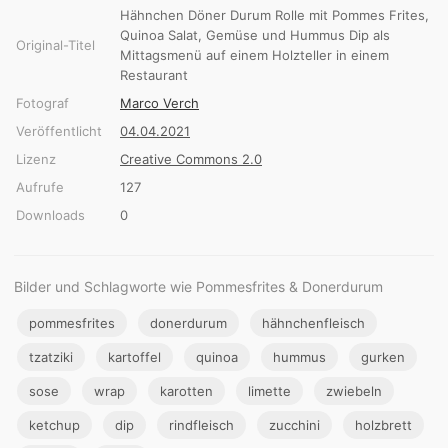
Hähnchen Döner Durum Rolle mit Pommes Frites,
Quinoa Salat, Gemüse und Hummus Dip als
Original-Titel
Mittagsmenü auf einem Holzteller in einem
Restaurant
Fotograf
Marco Verch
Veröffentlicht
04.04.2021
Lizenz
Creative Commons 2.0
Aufrufe
127
Downloads
0
Bilder und Schlagworte wie Pommesfrites & Donerdurum
pommesfrites
donerdurum
hähnchenfleisch
tzatziki
kartoffel
quinoa
hummus
gurken
sose
wrap
karotten
limette
zwiebeln
ketchup
dip
rindfleisch
zucchini
holzbrett