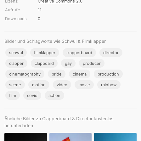
Lizenz
Creative Commons 2.0
Aufrufe
11
Downloads
0
Bilder und Schlagworte wie Schwul & Filmklapper
schwul
filmklapper
clapperboard
director
clapper
clapboard
gay
producer
cinematography
pride
cinema
production
scene
motion
video
movie
rainbow
film
covid
action
Ähnliche Bilder zu Clapperboard & Director kostenlos
herunterladen