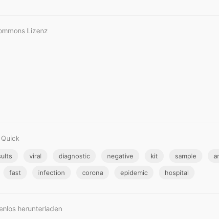
Commons Lizenz
 Quick
sults
viral
diagnostic
negative
kit
sample
a
fast
infection
corona
epidemic
hospital
tenlos herunterladen