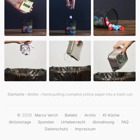
Startseite
›
Archiv
› Hand putting crumpled yellow paper into a trash can
© 2026
·
·
·
·
Marco Verch
Beliebt
Archiv
KI-Küche
·
·
·
·
·
Aktionstage
Spenden
Urheberrecht
Abmahnung
FAQ
·
Datenschutz
Impressum