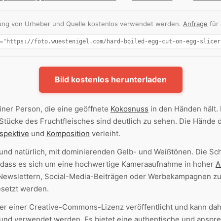
nnung von Urheber und Quelle kostenlos verwendet werden.
Anfrage
für
Bild kostenlos herunterladen
iner Person, die eine geöffnete
Kokosnuss
in den Händen hält. 
 Stücke des Fruchtfleisches sind deutlich zu sehen. Die Hände 
spektive
und
Komposition
verleiht.
und natürlich, mit dominierenden Gelb- und Weißtönen. Die Schä
, dass es sich um eine hochwertige Kameraaufnahme in hoher
A
s, Newslettern, Social-Media-Beiträgen oder Werbekampagnen
esetzt werden.
ter einer Creative-Commons-Lizenz veröffentlicht und kann dah
nd verwendet werden. Es bietet eine authentische und anspr