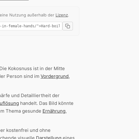
 eine Nutzung außerhalb der
Lizenz
.
Die Kokosnuss ist in der Mitte
der Person sind im
Vordergrund
,
rfe und Detailliertheit der
uflösung
handelt. Das Bild könnte
 zum Thema gesunde
Ernährung
,
er kostenfrei und ohne
echende visuelle
Darstellung
eines