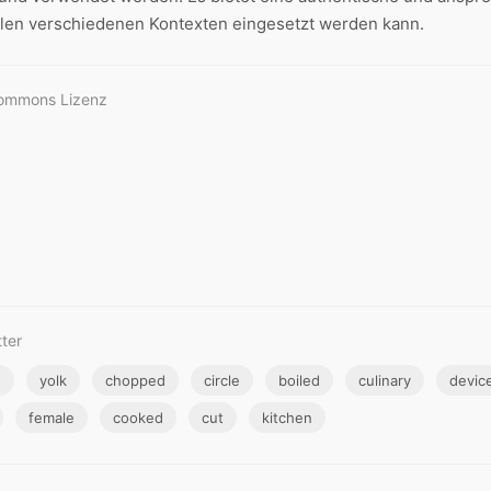
ielen verschiedenen Kontexten eingesetzt werden kann.
Commons Lizenz
tter
g
yolk
chopped
circle
boiled
culinary
devic
female
cooked
cut
kitchen