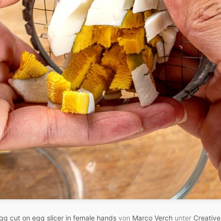
gg cut on egg slicer in female hands
von
Marco Verch
unter
Creativ