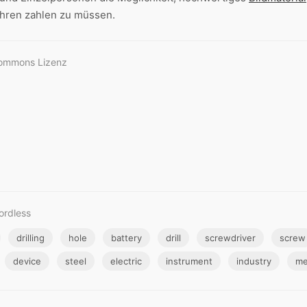
hren zahlen zu müssen.
Commons Lizenz
ordless
drilling
hole
battery
drill
screwdriver
screw
device
steel
electric
instrument
industry
me