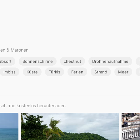
den & Maronen
ubsort
Sonnenschirme
chestnut
Drohnenaufnahme
imbiss
Küste
Türkis
Ferien
Strand
Meer
nschirme kostenlos herunterladen