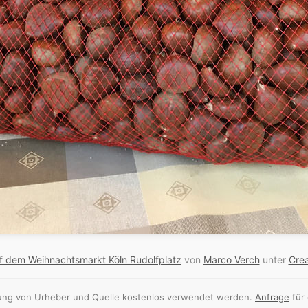
f dem Weihnachtsmarkt Köln Rudolfplatz
von
Marco Verch
unter
Cre
nnung von Urheber und Quelle kostenlos verwendet werden.
Anfrage
für