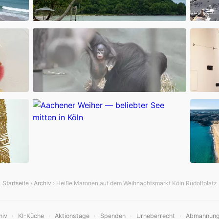
Startseite
›
Archiv
› Heiße Maronen auf dem Weihnachtsmarkt Köln Rudolfplatz
·
·
·
·
·
hiv
KI-Küche
Aktionstage
Spenden
Urheberrecht
Abmahnun