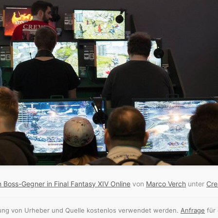
Boss-Gegner in Final Fantasy XIV Online
von
Marco Verch
unter
Cre
nnung von Urheber und Quelle kostenlos verwendet werden.
Anfrage
für