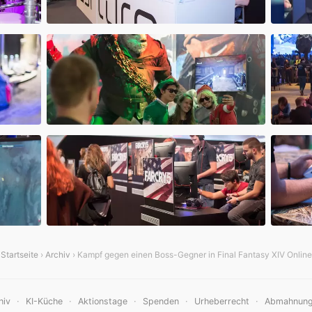
Startseite
›
Archiv
› Kampf gegen einen Boss-Gegner in Final Fantasy XIV Online
·
·
·
·
·
hiv
KI-Küche
Aktionstage
Spenden
Urheberrecht
Abmahnun