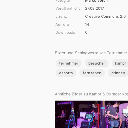
Fotograf
Marco Verch
Veröffentlicht
27.08.2017
Lizenz
Creative Commons 2.0
Aufrufe
14
Downloads
0
Bilder und Schlagworte wie Teilnehmer
teilnehmer
besucher
kampf
esports
fernsehen
drinnen
Ähnliche Bilder zu Kampf & Dxracer ko