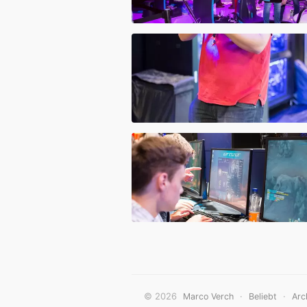
© 2026
·
·
Marco Verch
Beliebt
Arc