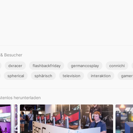
 & Besucher
dxracer
flashbackfriday
germancosplay
connichi
spherical
sphärisch
television
interaktion
gamer
stenlos herunterladen