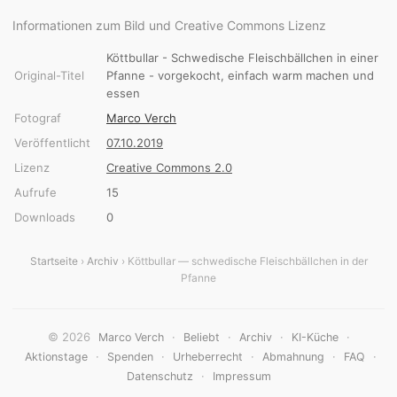
Informationen zum Bild und Creative Commons Lizenz
Köttbullar - Schwedische Fleischbällchen in einer
Original-Titel
Pfanne - vorgekocht, einfach warm machen und
essen
Fotograf
Marco Verch
Veröffentlicht
07.10.2019
Lizenz
Creative Commons 2.0
Aufrufe
15
Downloads
0
Startseite
›
Archiv
› Köttbullar — schwedische Fleischbällchen in der
Pfanne
© 2026
·
·
·
·
Marco Verch
Beliebt
Archiv
KI-Küche
·
·
·
·
·
Aktionstage
Spenden
Urheberrecht
Abmahnung
FAQ
·
Datenschutz
Impressum