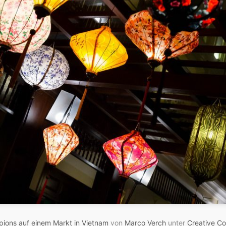
ions auf einem Markt in Vietnam
von
Marco Verch
unter
Creative C