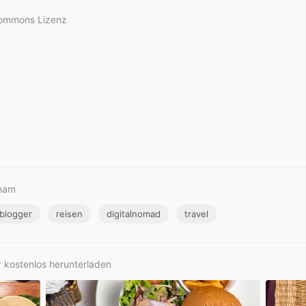
Commons Lizenz
tnam
eblogger
reisen
digitalnomad
travel
r kostenlos herunterladen