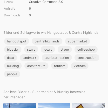
Lizenz
Creative Commons 2.0
Aufrufe
6
Downloads
0
Bilder und Schlagworte wie Hangoutspot & Centralhighlands
hangoutspot
centralhighlands
supermarket
bluesky
stairs
locals
stage
coffeeshop
dalat
landmark
touristattraction
construction
building
architecture
tourism
vietnam
people
Ähnliche Bilder zu Supermarket & Bluesky kostenlos
herunterladen