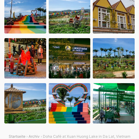
Startseite
›
Archiv
› Doha Café at Xuan Huong Lake in Da Lat, Vietnam