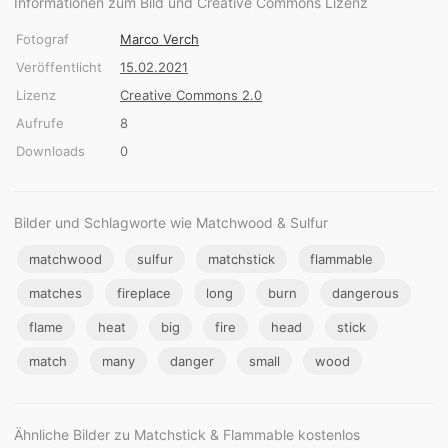
Informationen zum Bild und Creative Commons Lizenz
Fotograf
Marco Verch
Veröffentlicht
15.02.2021
Lizenz
Creative Commons 2.0
Aufrufe
8
Downloads
0
Bilder und Schlagworte wie Matchwood & Sulfur
matchwood
sulfur
matchstick
flammable
matches
fireplace
long
burn
dangerous
flame
heat
big
fire
head
stick
match
many
danger
small
wood
Ähnliche Bilder zu Matchstick & Flammable kostenlos