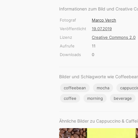
Informationen zum Bild und Creative 
Fotograf
Marco Verch
Veröffentlicht
19.07.2019
Lizenz
Creative Commons 2.0
Aufrufe
11
Downloads
0
Bilder und Schlagworte wie Coffeebea
coffeebean
mocha
cappucci
coffee
morning
beverage
Ähnliche Bilder zu Cappuccino & Caffe