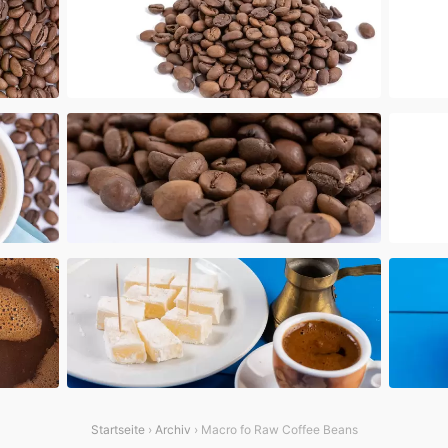
Startseite
›
Archiv
› Macro fo Raw Coffee Beans