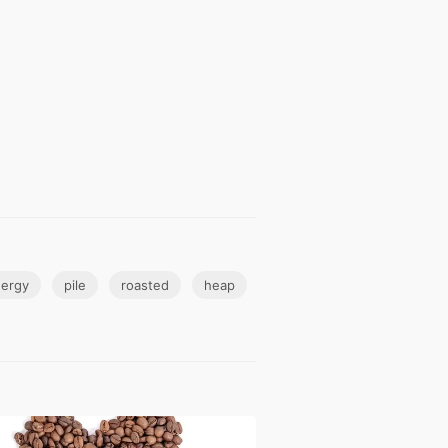
ergy
pile
roasted
heap