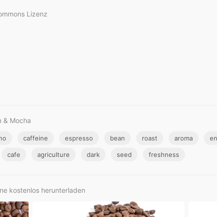
Commons Lizenz
n & Mocha
no
caffeine
espresso
bean
roast
aroma
en
cafe
agriculture
dark
seed
freshness
ine kostenlos herunterladen