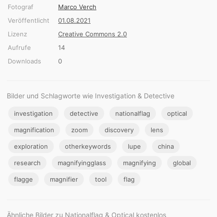
Fotograf
Marco Verch
Veröffentlicht
01.08.2021
Lizenz
Creative Commons 2.0
Aufrufe
14
Downloads
0
Bilder und Schlagworte wie Investigation & Detective
investigation
detective
nationalflag
optical
magnification
zoom
discovery
lens
exploration
otherkeywords
lupe
china
research
magnifyingglass
magnifying
global
flagge
magnifier
tool
flag
Ähnliche Bilder zu Nationalflag & Optical kostenlos