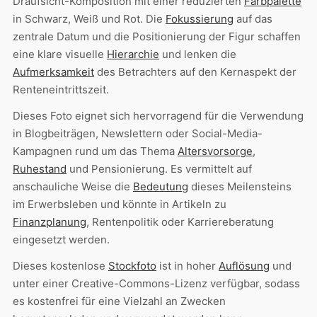
Draufsicht-Komposition mit einer reduzierten
Farbpalette
in Schwarz, Weiß und Rot. Die
Fokussierung
auf das
zentrale Datum und die Positionierung der Figur schaffen
eine klare visuelle
Hierarchie
und lenken die
Aufmerksamkeit
des Betrachters auf den Kernaspekt der
Renteneintrittszeit.
Dieses Foto eignet sich hervorragend für die Verwendung
in Blogbeiträgen, Newslettern oder Social-Media-
Kampagnen rund um das Thema
Altersvorsorge
,
Ruhestand
und Pensionierung. Es vermittelt auf
anschauliche Weise die
Bedeutung
dieses Meilensteins
im Erwerbsleben und könnte in Artikeln zu
Finanzplanung
, Rentenpolitik oder Karriereberatung
eingesetzt werden.
Dieses kostenlose
Stockfoto
ist in hoher
Auflösung
und
unter einer Creative-Commons-Lizenz verfügbar, sodass
es kostenfrei für eine Vielzahl an Zwecken