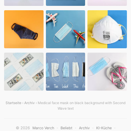
Startseite
›
Archiv
› Medical face mask on black background with Second
Wave text
© 2026
·
·
·
·
Marco Verch
Beliebt
Archiv
KI-Küche