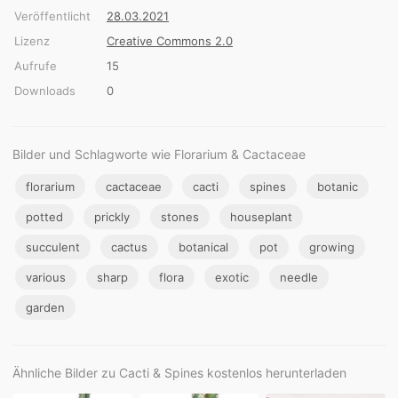
Veröffentlicht
28.03.2021
Lizenz
Creative Commons 2.0
Aufrufe
15
Downloads
0
Bilder und Schlagworte wie Florarium & Cactaceae
florarium
cactaceae
cacti
spines
botanic
potted
prickly
stones
houseplant
succulent
cactus
botanical
pot
growing
various
sharp
flora
exotic
needle
garden
Ähnliche Bilder zu Cacti & Spines kostenlos herunterladen