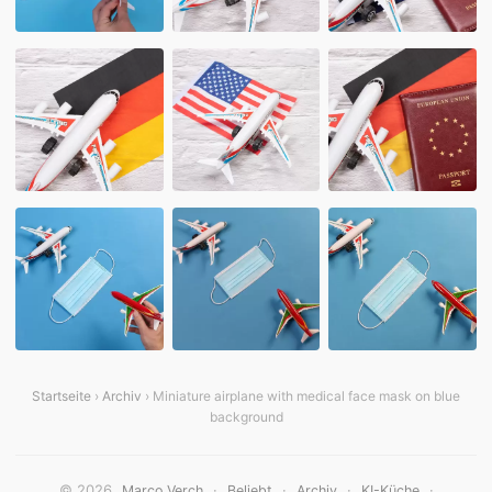
Startseite
›
Archiv
› Miniature airplane with medical face mask on blue
background
© 2026
·
·
·
·
Marco Verch
Beliebt
Archiv
KI-Küche