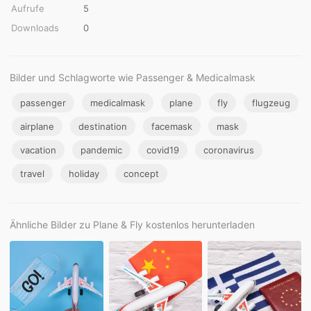
Aufrufe
5
Downloads
0
Bilder und Schlagworte wie Passenger & Medicalmask
passenger
medicalmask
plane
fly
flugzeug
airplane
destination
facemask
mask
vacation
pandemic
covid19
coronavirus
travel
holiday
concept
Ähnliche Bilder zu Plane & Fly kostenlos herunterladen