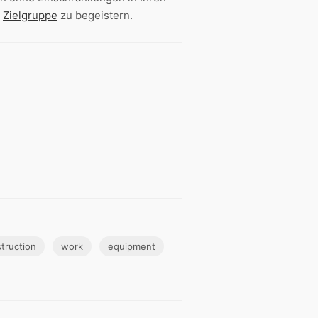
e
Zielgruppe
zu begeistern.
truction
work
equipment