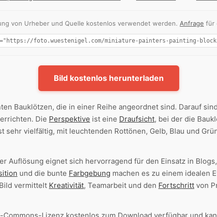
nnung von Urheber und Quelle kostenlos verwendet werden.
Anfrage
für
Bild kostenlos herunterladen
ten Bauklötzen, die in einer Reihe angeordnet sind. Darauf sin
errichten. Die
Perspektive
ist eine
Draufsicht
, bei der die Bauk
st sehr vielfältig, mit leuchtenden Rottönen, Gelb, Blau und Grü
er Auflösung eignet sich hervorragend für den Einsatz in Blogs
ition
und die bunte
Farbgebung
machen es zu einem idealen E
Bild vermittelt
Kreativität
, Teamarbeit und den
Fortschritt
von Pr
ive-Commons-Lizenz kostenlos zum Download verfügbar und kan