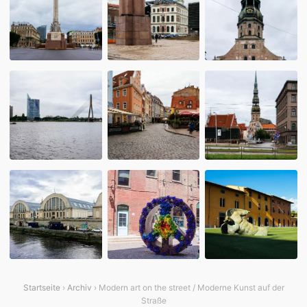
Startseite
›
Archiv
› Modern art on the street / Moderne Kunst auf der
Straße