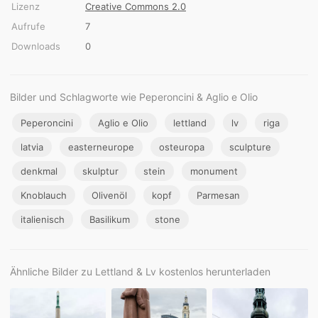
Lizenz
Creative Commons 2.0
Aufrufe
7
Downloads
0
Bilder und Schlagworte wie Peperoncini & Aglio e Olio
Peperoncini
Aglio e Olio
lettland
lv
riga
latvia
easterneurope
osteuropa
sculpture
denkmal
skulptur
stein
monument
Knoblauch
Olivenöl
kopf
Parmesan
italienisch
Basilikum
stone
Ähnliche Bilder zu Lettland & Lv kostenlos herunterladen