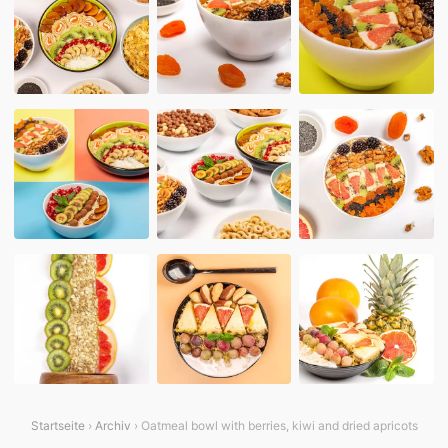
Startseite
›
Archiv
› Oatmeal bowl with berries, kiwi and dried apricots