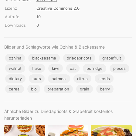
Lizenz
Creative Commons 2.0
Aufrufe
10
Downloads
0
Bilder und Schlagworte wie Ozhina & Blacksesame
ozhina
blacksesame
driedapricots
grapefruit
walnut
flake
kiwi
oat
porridge
pieces
dietary
nuts
oatmeal
citrus
seeds
cereal
bio
preparation
grain
berry
Ähnliche Bilder zu Driedapricots & Grapefruit kostenlos
herunterladen