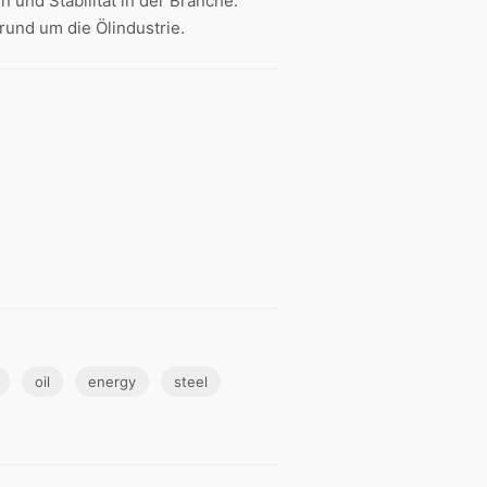
n und Stabilität in der Branche.
 rund um die Ölindustrie.
oil
energy
steel