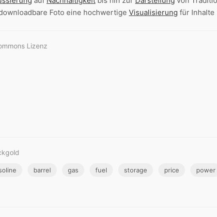
ussierung
auf
Nachhaltigkeit
bis hin zur
Darstellung
von Traditio
i downloadbare Foto eine hochwertige
Visualisierung
für Inhalte
Commons Lizenz
ckgold
soline
barrel
gas
fuel
storage
price
power