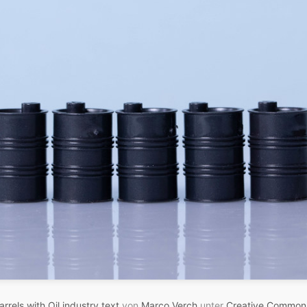
arrels with Oil industry text
von
Marco Verch
unter
Creative Common