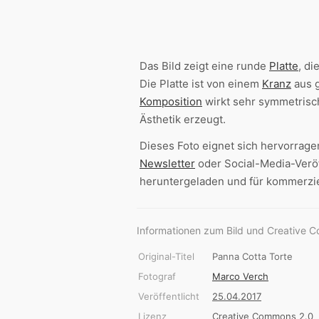
Das Bild zeigt eine runde
Platte
, d
Die Platte ist von einem
Kranz
aus g
Komposition
wirkt sehr symmetrisc
Ästhetik erzeugt.
Dieses Foto eignet sich hervorrage
Newsletter
oder Social-Media-Veröf
heruntergeladen und für kommerzie
Informationen zum Bild und Creative 
Original-Titel
Panna Cotta Torte
Fotograf
Marco Verch
Veröffentlicht
25.04.2017
Lizenz
Creative Commons 2.0