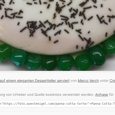
uf einem eleganten Dessertteller serviert
von
Marco Verch
unter
Cr
nnung von Urheber und Quelle kostenlos verwendet werden.
Anfrage
für