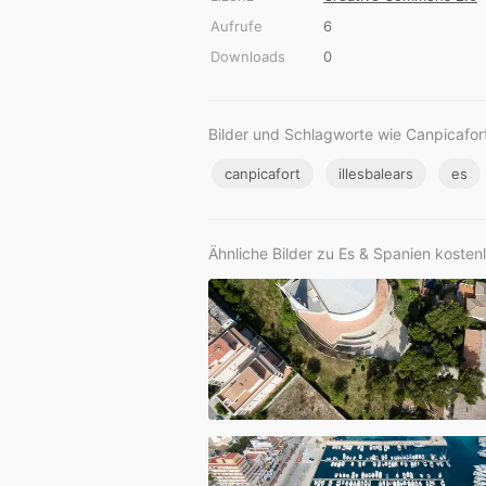
Aufrufe
6
Downloads
0
Bilder und Schlagworte wie Canpicafort
canpicafort
illesbalears
es
Ähnliche Bilder zu Es & Spanien kosten