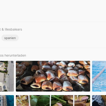
 & Illesbalears
spanien
los herunterladen