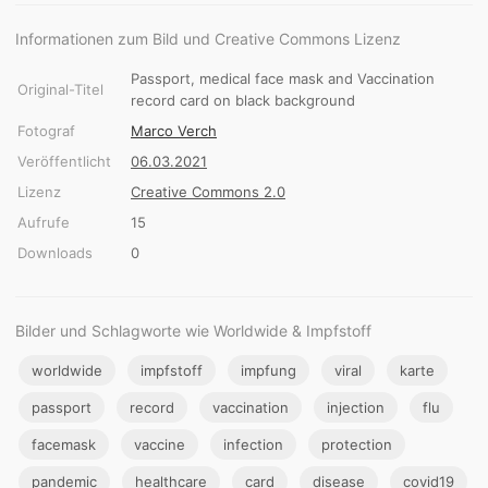
Informationen zum Bild und Creative Commons Lizenz
Passport, medical face mask and Vaccination
Original-Titel
record card on black background
Fotograf
Marco Verch
Veröffentlicht
06.03.2021
Lizenz
Creative Commons 2.0
Aufrufe
15
Downloads
0
Bilder und Schlagworte wie Worldwide & Impfstoff
worldwide
impfstoff
impfung
viral
karte
passport
record
vaccination
injection
flu
facemask
vaccine
infection
protection
pandemic
healthcare
card
disease
covid19