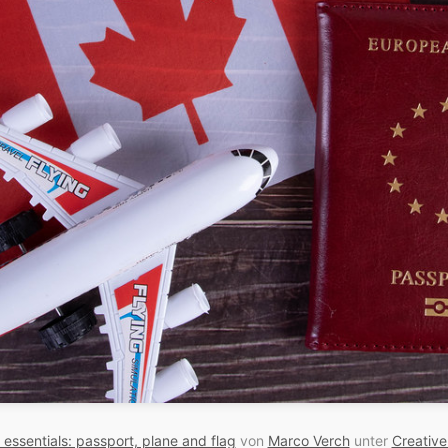
essentials: passport, plane and flag
von
Marco Verch
unter
Creativ