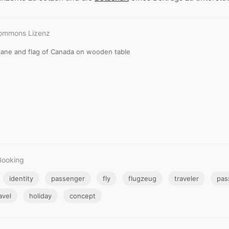
Commons Lizenz
plane and flag of Canada on wooden table
Booking
identity
passenger
fly
flugzeug
traveler
pas
avel
holiday
concept