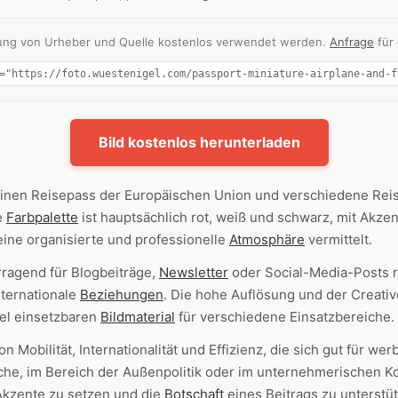
nnung von Urheber und Quelle kostenlos verwendet werden.
Anfrage
für
Bild kostenlos herunterladen
inen Reisepass der Europäischen Union und verschiedene Reise
e
Farbpalette
ist hauptsächlich rot, weiß und schwarz, mit Akzen
ine organisierte und professionelle
Atmosphäre
vermittelt.
rragend für Blogbeiträge,
Newsletter
oder Social-Media-Posts 
nternationale
Beziehungen
. Die hohe Auflösung und der Crea
bel einsetzbaren
Bildmaterial
für verschiedene Einsatzbereiche.
n Mobilität, Internationalität und Effizienz, die sich gut für w
che, im Bereich der Außenpolitik oder im unternehmerischen Kon
 Akzente zu setzen und die
Botschaft
eines Beitrags zu unterstü