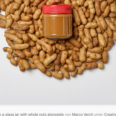
 a glass jar with whole nuts alongside
von
Marco Verch
unter
Creati