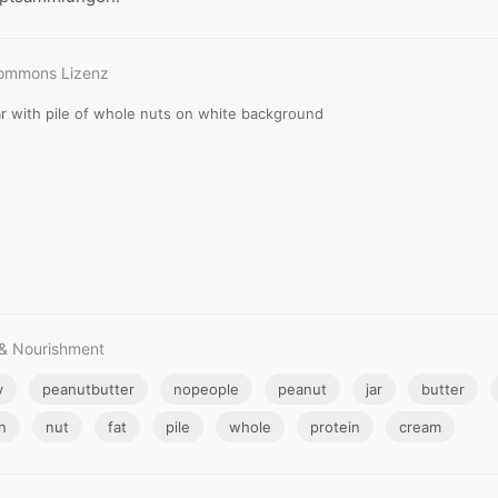
Commons Lizenz
ar with pile of whole nuts on white background
 & Nourishment
y
peanutbutter
nopeople
peanut
jar
butter
n
nut
fat
pile
whole
protein
cream