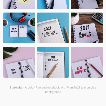
Startseite
›
Archiv
› Pen and notebook with Plan 2021 text on blue
background