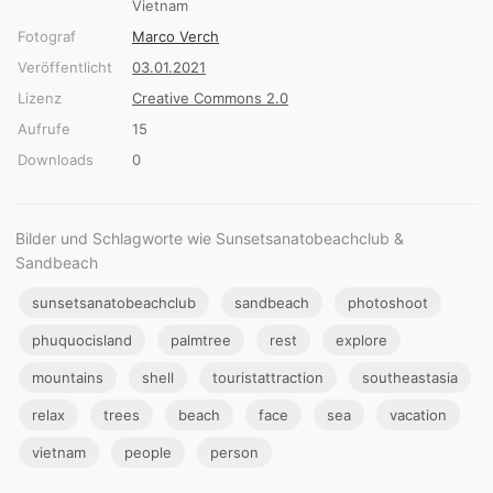
Vietnam
Fotograf
Marco Verch
Veröffentlicht
03.01.2021
Lizenz
Creative Commons 2.0
Aufrufe
15
Downloads
0
Bilder und Schlagworte wie Sunsetsanatobeachclub &
Sandbeach
sunsetsanatobeachclub
sandbeach
photoshoot
phuquocisland
palmtree
rest
explore
mountains
shell
touristattraction
southeastasia
relax
trees
beach
face
sea
vacation
vietnam
people
person