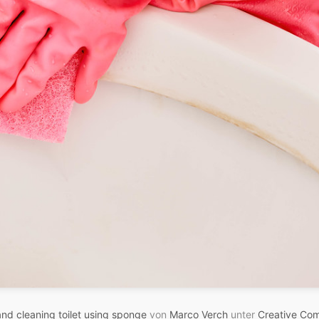
nd cleaning toilet using sponge
von
Marco Verch
unter
Creative Co