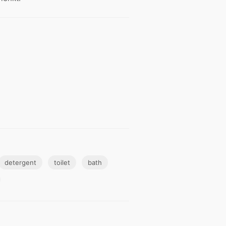
detergent
toilet
bath