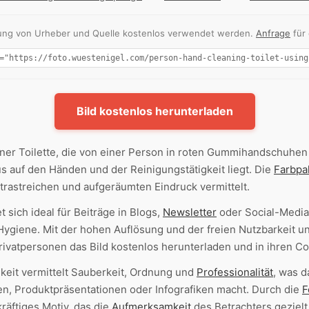
nnung von Urheber und Quelle kostenlos verwendet werden.
Anfrage
für
Bild kostenlos herunterladen
ner Toilette, die von einer Person in roten Gummihandschuhen
us auf den Händen und der Reinigungstätigkeit liegt. Die
Farbpa
rastreichen und aufgeräumten Eindruck vermittelt.
 sich ideal für Beiträge in Blogs,
Newsletter
oder Social-Medi
Hygiene. Mit der hohen Auflösung und der freien Nutzbarkeit 
ivatpersonen das Bild kostenlos herunterladen und in ihren Co
keit vermittelt Sauberkeit, Ordnung und
Professionalität
, was d
en, Produktpräsentationen oder Infografiken macht. Durch die
F
räftiges Motiv, das die
Aufmerksamkeit
des Betrachters gezielt 