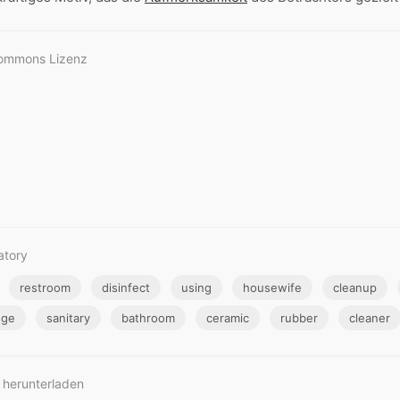
Commons Lizenz
atory
restroom
disinfect
using
housewife
cleanup
nge
sanitary
bathroom
ceramic
rubber
cleaner
 herunterladen