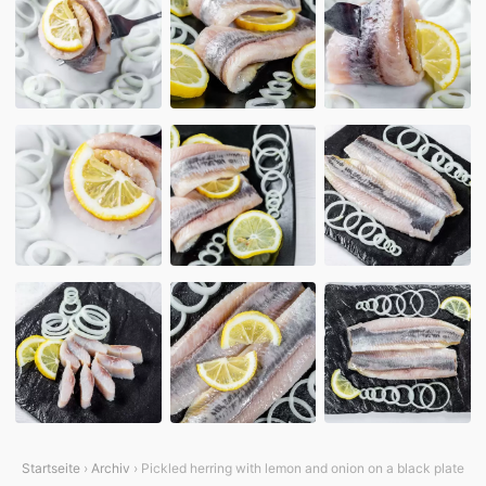
Startseite
›
Archiv
› Pickled herring with lemon and onion on a black plate