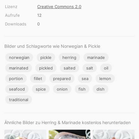
Lizenz
Creative Commons 2.0
Aufrufe
12
Downloads
0
Bilder und Schlagworte wie Norwegian & Pickle
norwegian
pickle
herring
marinade
marinated
pickled
salted
salt
oil
portion
fillet
prepared
sea
lemon
seafood
spice
onion
fish
dish
traditional
Ähnliche Bilder zu Herring & Marinade kostenlos herunterladen