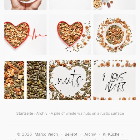
Startseite
›
Archiv
› A pile of whole walnuts on a rustic surface
© 2026
·
·
·
·
Marco Verch
Beliebt
Archiv
KI-Küche