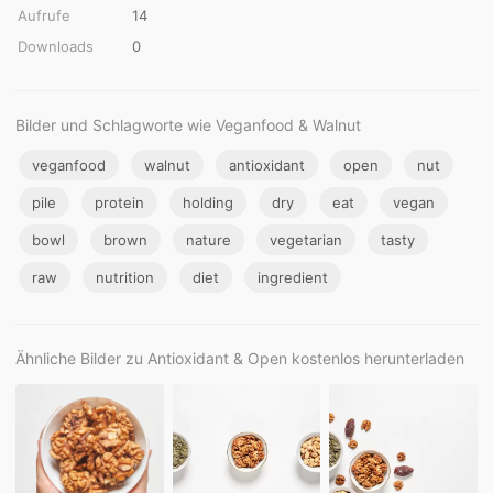
Aufrufe
14
Downloads
0
Bilder und Schlagworte wie Veganfood & Walnut
veganfood
walnut
antioxidant
open
nut
pile
protein
holding
dry
eat
vegan
bowl
brown
nature
vegetarian
tasty
raw
nutrition
diet
ingredient
Ähnliche Bilder zu Antioxidant & Open kostenlos herunterladen