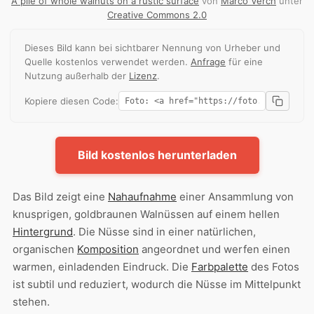
A pile of whole walnuts on a rustic surface
von
Marco Verch
unter
Creative Commons 2.0
Dieses Bild kann bei sichtbarer Nennung von Urheber und
Quelle kostenlos verwendet werden.
Anfrage
für eine
Nutzung außerhalb der
Lizenz
.
Kopiere diesen Code:
Bild kostenlos herunterladen
Das Bild zeigt eine
Nahaufnahme
einer Ansammlung von
knusprigen, goldbraunen Walnüssen auf einem hellen
Hintergrund
. Die Nüsse sind in einer natürlichen,
organischen
Komposition
angeordnet und werfen einen
warmen, einladenden Eindruck. Die
Farbpalette
des Fotos
ist subtil und reduziert, wodurch die Nüsse im Mittelpunkt
stehen.